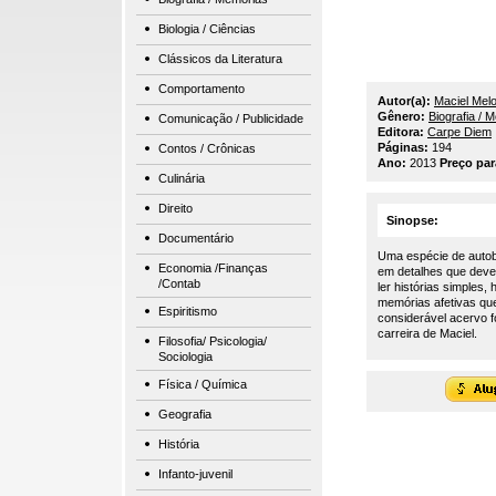
Biologia / Ciências
Clássicos da Literatura
Comportamento
Autor(a):
Maciel Mel
Gênero:
Biografia / 
Comunicação / Publicidade
Editora:
Carpe Diem
Páginas:
194
Contos / Crônicas
Ano:
2013
Preço pa
Culinária
Direito
Sinopse:
Documentário
Uma espécie de autobi
Economia /Finanças
em detalhes que deve
/Contab
ler histórias simple
memórias afetivas qu
Espiritismo
considerável acervo f
carreira de Maciel.
Filosofia/ Psicologia/
Sociologia
Física / Química
Geografia
História
Infanto-juvenil