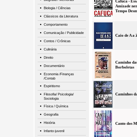
Cafuca - Ess
Amizade ne
Biologia / Ciências
Tempo Desm
Clássicos da Literatura
Comportamento
Comunicação / Publicidade
Caio de A a 
Contos / Crônicas
Culinária
Direito
Caminho da
Documentário
Borboletas
Economia /Finanças
/Contab
Espiritismo
Caminhos d
Filosofia/ Psicologia/
Sociologia
Física / Química
Geografia
História
Canto dos M
Infanto-juvenil