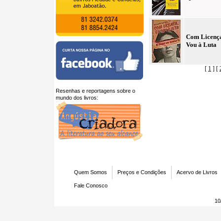
Com Licenç
Vou à Luta
[
1
] [
Resenhas e reportagens sobre o
mundo dos livros:
U
Quem Somos
Preços e Condições
Acervo de Livros
Fale Conosco
10