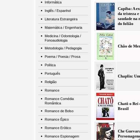
Informática
Capiba: A e
Inglês / Espanhol
da tristeza e
saudade na 
Literatura Estrangeira
do folião
Matemática / Engenharia
Medicina / Odontologia /
Fonoaudiologia
Chão de Me
Metodologia / Pedagogia
Poema / Poesia / Prosa
Política
Português
Chaplin: Um
Religião
Romance
Romance Comédia
Romântica
Chatô o Rei
Brasil
Romance de Bolso
Romance Épico
Romance Erótico
Che Guevara
Personagens
Romance Espionagem