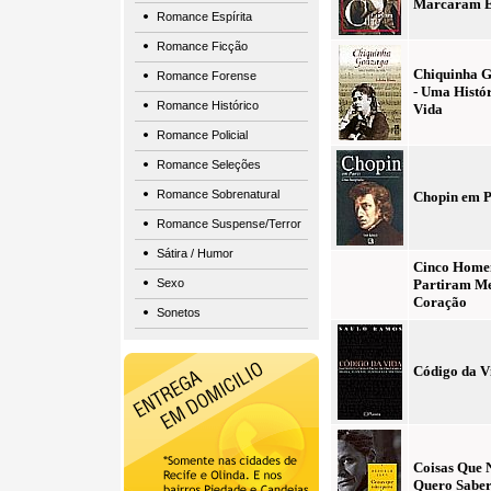
Marcaram 
Romance Espírita
Romance Ficção
Chiquinha 
Romance Forense
- Uma Histór
Romance Histórico
Vida
Romance Policial
Romance Seleções
Romance Sobrenatural
Chopin em P
Romance Suspense/Terror
Sátira / Humor
Cinco Home
Sexo
Partiram M
Coração
Sonetos
Código da V
Coisas Que 
Quero Sabe