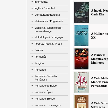
Informática
Inglês / Espanhol
A Inveja Nos
Cada Dia
Literatura Estrangeira
Matemática / Engenharia
Medicina / Odontologia /
Fonoaudiologia
A Mulher no
Metodologia / Pedagogia
XX
Poema / Poesia / Prosa
Política
A Princesa -
Português
Maquiavel 
Mulheres
Religião
Romance
Romance Comédia
A Vida Melh
Romântica
Modelo Par
Personalida
Romance de Bolso
Romance Épico
Romance Erótico
A Vida Sexu
Romance Espionagem
Selvagens