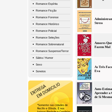
Romance Espírita
Romance Ficção
Romance Forense
Administran
Stress
Romance Histórico
Romance Policial
Romance Seleções
Amores Que
Romance Sobrenatural
Fazem Mal
Romance Suspense/Terror
Sátira / Humor
Sexo
As Três Face
Eva
Sonetos
Auto-Estim
Aprender a 
de Si Mesm