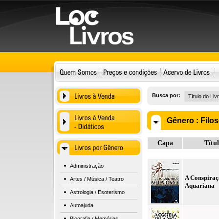
Busca por:
Gênero :
Filos
Capa
Títu
Administração
A Conspira
Artes / Música / Teatro
Aquariana
Astrologia / Esoterismo
Autoajuda
Biografia / Memórias