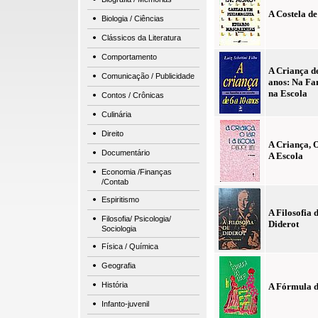
A Costela d
Biologia / Ciências
Clássicos da Literatura
Comportamento
A Criança de
Comunicação / Publicidade
anos: Na Fa
na Escola
Contos / Crônicas
Culinária
Direito
A Criança, 
Documentário
A Escola
Economia /Finanças
/Contab
Espiritismo
A Filosofia 
Filosofia/ Psicologia/
Diderot
Sociologia
Física / Química
Geografia
História
A Fórmula 
Infanto-juvenil