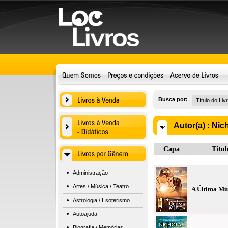
Busca por:
Autor(a) :
Nic
Capa
Títul
Administração
Artes / Música / Teatro
A Última Mú
Astrologia / Esoterismo
Autoajuda
Biografia / Memórias