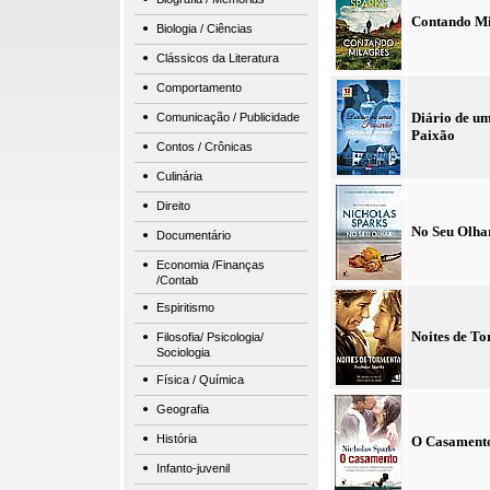
Contando Mi
Biologia / Ciências
Clássicos da Literatura
Comportamento
Diário de u
Comunicação / Publicidade
Paixão
Contos / Crônicas
Culinária
Direito
No Seu Olha
Documentário
Economia /Finanças
/Contab
Espiritismo
Noites de T
Filosofia/ Psicologia/
Sociologia
Física / Química
Geografia
História
O Casament
Infanto-juvenil