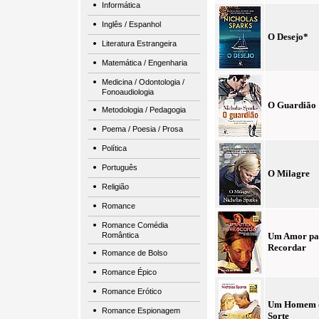
Informática
Inglês / Espanhol
O Desejo*
Literatura Estrangeira
Matemática / Engenharia
Medicina / Odontologia /
Fonoaudiologia
O Guardião
Metodologia / Pedagogia
Poema / Poesia / Prosa
Política
Português
O Milagre
Religião
Romance
Romance Comédia
Romântica
Um Amor pa
Recordar
Romance de Bolso
Romance Épico
Romance Erótico
Um Homem 
Romance Espionagem
Sorte