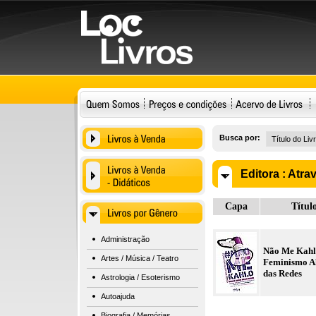
Busca por:
Editora :
Atra
Capa
Títul
Administração
Não Me Kahl
Artes / Música / Teatro
Feminismo A
das Redes
Astrologia / Esoterismo
Autoajuda
Biografia / Memórias