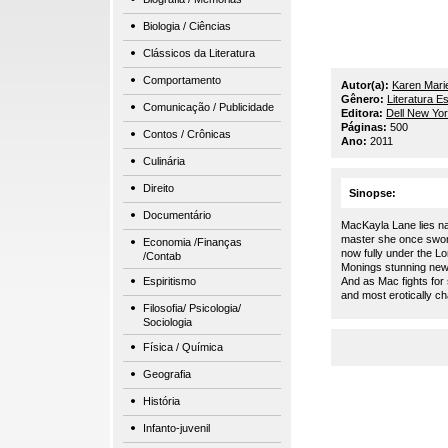
Biologia / Ciências
Clássicos da Literatura
Comportamento
Autor(a):
Karen Mari
Gênero:
Literatura E
Comunicação / Publicidade
Editora:
Dell New Yo
Páginas:
500
Contos / Crônicas
Ano:
2011
Culinária
Direito
Sinopse:
Documentário
MacKayla Lane lies nak
master she once swore
Economia /Finanças
now fully under the L
/Contab
Monings stunning new
Espiritismo
And as Mac fights for 
and most erotically ch
Filosofia/ Psicologia/
Sociologia
Física / Química
Geografia
História
Infanto-juvenil