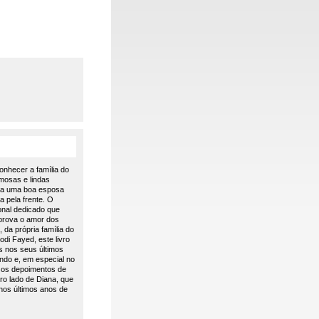
onhecer a família do
mosas e lindas
ria uma boa esposa
a pela frente. O
onal dedicado que
 prova o amor dos
da própria família do
di Fayed, este livro
s nos seus últimos
ndo e, em especial no
rsos depoimentos de
ro lado de Diana, que
nos últimos anos de