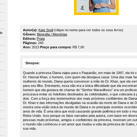
Autor(a):
Kate Snell
(clique no nome para ver todos os seus livros)
de
Gênero:
Biografia / Memórias
Editora:
Prata
Páginas:
240
Ano:
2013
Preço para compra:
R$ 7,00
Sinopse:
Quando a princesa Diana viajou para o Paquistão, em maio de 1997, ela foi c
Dr. Hasnat Khan, o homem, com quem ela desejava casar. Uma das mais fa
mulheres do mundo, Diana queria convencer a mãe do Dr. Khan, que ela se
para seu filho. Entretanto, essa não era a única dificuldade que ela encontrari
homem que ela gostava de chamar de “Senhor Maravilhoso” era um profissi
procurava evitar os holofotes destinados às celebridades, o que colocaria à
dois. Com a força dos testemunhos dos mais próximos confidentes de Diana, 
Dr. Khan e das informações divulgadas na ocasião da morte de Diana e de Do
mostra uma visão única do mundo de Diana e os principais eventos ocorrido
anos de vida. É uma obra que está causando grande polêmica em todo o mu
Reino Unido. Isso porque os fatos narrados pela autora, com base em dive
pessoas muito próximas, amigos e confidentes da princesa, mostram um out
o mundo não conheceu e um amor que mudou a vida da princesa de Gales, 
sua vida.