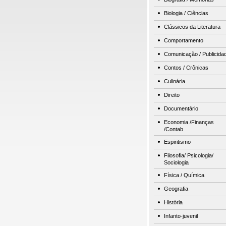
Biologia / Ciências
Clássicos da Literatura
Comportamento
Comunicação / Publicida
Contos / Crônicas
Culinária
Direito
Documentário
Economia /Finanças
/Contab
Espiritismo
Filosofia/ Psicologia/
Sociologia
Física / Química
Geografia
História
Infanto-juvenil